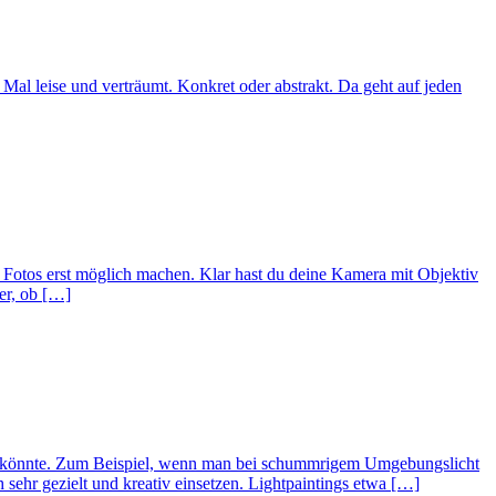
s Mal leise und verträumt. Konkret oder abstrakt. Da geht auf jeden
e Fotos erst möglich machen. Klar hast du deine Kamera mit Objektiv
ber, ob […]
ten könnte. Zum Beispiel, wenn man bei schummrigem Umgebungslicht
sehr gezielt und kreativ einsetzen. Lightpaintings etwa […]