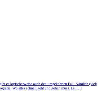
bt es logischerweise auch den umgekehrten Fall: Nämlich (viel)
ografie. Wo alles schnell geht und gehen muss. Es […]