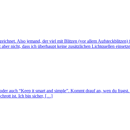
zeichnet. Also jemand, der viel mit Blitzen (vor allem Aufsteckblitzen)
aber nicht, dass ich überhaupt keine zusätzlichen Lichtquellen einsetz
der auch “Keep it smart and simple”. Kommt drauf an, wen du fragst. Ei
hrott ist. Ich bin sicher, […]