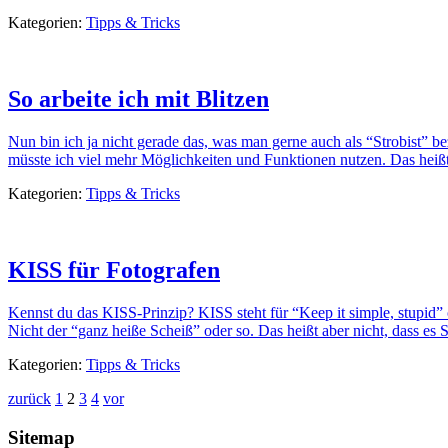
Kategorien:
Tipps & Tricks
So arbeite ich mit Blitzen
Nun bin ich ja nicht gerade das, was man gerne auch als “Strobist” be
müsste ich viel mehr Möglichkeiten und Funktionen nutzen. Das heißt 
Kategorien:
Tipps & Tricks
KISS für Fotografen
Kennst du das KISS-Prinzip? KISS steht für “Keep it simple, stupid” o
Nicht der “ganz heiße Scheiß” oder so. Das heißt aber nicht, dass es Sc
Kategorien:
Tipps & Tricks
Beitragsnavigation
zurück
1
2
3
4
vor
Sitemap