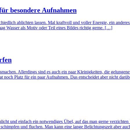
 für besondere Aufnahmen
chiedlich ablichten lassen. Mal kraftvoll und voller Energie, ein andere
mag Wasser als Motiv oder Teil eines Bildes richtig gerne. […]
rfen
smachen. Allerdings sind es auch ein paar Kleinigkeiten, die gelungen
hat noch Platz für ein paar Aufnahmen. Das entscheidet aber nicht darü
chlicht und einfach ein notwendiges Übel, auf das man gerne verzich
schimpfen und fluchen. Man kann eine lange Belichtungszeit aber auch 