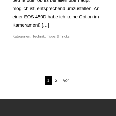
betrifft oder ob es bei allen überhaupt
möglich ist, entsprechend umzustellen. An
einer EOS 450D habe ich keine Option im
Kameramenü […]
Kategorien:
Technik
,
Tipps & Tricks
1
2
vor