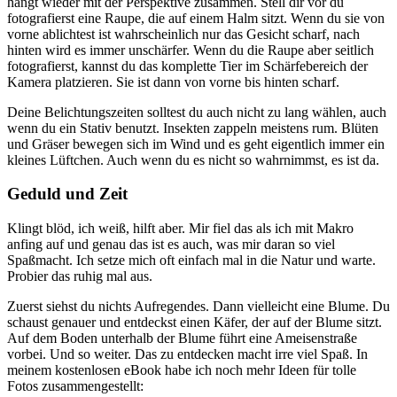
hängt wieder mit der Perspektive zusammen. Stell dir vor du
fotografierst eine Raupe, die auf einem Halm sitzt. Wenn du sie von
vorne ablichtest ist wahrscheinlich nur das Gesicht scharf, nach
hinten wird es immer unschärfer. Wenn du die Raupe aber seitlich
fotografierst, kannst du das komplette Tier im Schärfebereich der
Kamera platzieren. Sie ist dann von vorne bis hinten scharf.
Deine Belichtungszeiten solltest du auch nicht zu lang wählen, auch
wenn du ein Stativ benutzt. Insekten zappeln meistens rum. Blüten
und Gräser bewegen sich im Wind und es geht eigentlich immer ein
kleines Lüftchen. Auch wenn du es nicht so wahrnimmst, es ist da.
Geduld und Zeit
Klingt blöd, ich weiß, hilft aber. Mir fiel das als ich mit Makro
anfing auf und genau das ist es auch, was mir daran so viel
Spaßmacht. Ich setze mich oft einfach mal in die Natur und warte.
Probier das ruhig mal aus.
Zuerst siehst du nichts Aufregendes. Dann vielleicht eine Blume. Du
schaust genauer und entdeckst einen Käfer, der auf der Blume sitzt.
Auf dem Boden unterhalb der Blume führt eine Ameisenstraße
vorbei. Und so weiter. Das zu entdecken macht irre viel Spaß. In
meinem kostenlosen eBook habe ich noch mehr Ideen für tolle
Fotos zusammengestellt: