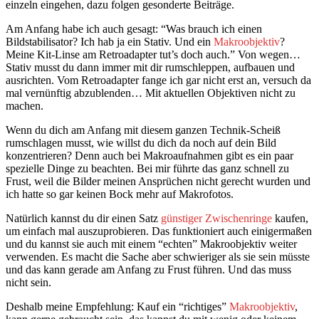
einzeln eingehen, dazu folgen gesonderte Beiträge.
Am Anfang habe ich auch gesagt: “Was brauch ich einen
Bildstabilisator? Ich hab ja ein Stativ. Und ein
Makroobjektiv
?
Meine Kit-Linse am Retroadapter tut’s doch auch.” Von wegen…
Stativ musst du dann immer mit dir rumschleppen, aufbauen und
ausrichten. Vom Retroadapter fange ich gar nicht erst an, versuch da
mal vernünftig abzublenden… Mit aktuellen Objektiven nicht zu
machen.
Wenn du dich am Anfang mit diesem ganzen Technik-Scheiß
rumschlagen musst, wie willst du dich da noch auf dein Bild
konzentrieren? Denn auch bei Makroaufnahmen gibt es ein paar
spezielle Dinge zu beachten. Bei mir führte das ganz schnell zu
Frust, weil die Bilder meinen Ansprüchen nicht gerecht wurden und
ich hatte so gar keinen Bock mehr auf Makrofotos.
Natürlich kannst du dir einen Satz
günstiger Zwischenringe
kaufen,
um einfach mal auszuprobieren. Das funktioniert auch einigermaßen
und du kannst sie auch mit einem “echten” Makroobjektiv weiter
verwenden. Es macht die Sache aber schwieriger als sie sein müsste
und das kann gerade am Anfang zu Frust führen. Und das muss
nicht sein.
Deshalb meine Empfehlung: Kauf ein “richtiges”
Makroobjektiv
,