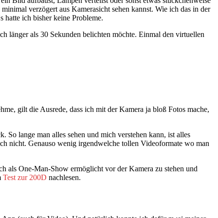
ein Bild aufbaust, Lampen verteilst oder sonst etwas stückchenweise
 minimal verzögert aus Kamerasicht sehen kannst. Wie ich das in der
 hatte ich bisher keine Probleme.
 länger als 30 Sekunden belichten möchte. Einmal den virtuellen
hme, gilt die Ausrede, dass ich mit der Kamera ja bloß Fotos mache,
. So lange man alles sehen und mich verstehen kann, ist alles
 ich nicht. Genauso wenig irgendwelche tollen Videoformate wo man
 auch als One-Man-Show ermöglicht vor der Kamera zu stehen und
m
Test zur 200D
nachlesen.