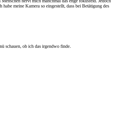
von Menschen nervt mich manchmal das enge fokusfeld. Jedoch
h habe meine Kamera so eingestellt, dass bei Betätigung des
enü schauen, ob ich das irgendwo finde.