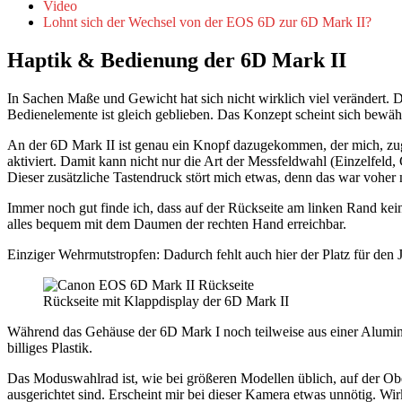
Video
Lohnt sich der Wechsel von der EOS 6D zur 6D Mark II?
Haptik & Bedienung der 6D Mark II
In Sachen Maße und Gewicht hat sich nicht wirklich viel verändert. 
Bedienelemente ist gleich geblieben. Das Konzept scheint sich bewähr
An der 6D Mark II ist genau ein Knopf dazugekommen, der mich, zugeg
aktiviert. Damit kann nicht nur die Art der Messfeldwahl (Einzelfel
Dieser zusätzliche Tastendruck stört mich etwas, denn das war voher 
Immer noch gut finde ich, dass auf der Rückseite am linken Rand kei
alles bequem mit dem Daumen der rechten Hand erreichbar.
Einziger Wehrmutstropfen: Dadurch fehlt auch hier der Platz für den 
Rückseite mit Klappdisplay der 6D Mark II
Während das Gehäuse der 6D Mark I noch teilweise aus einer Aluminiu
billiges Plastik.
Das Moduswahlrad ist, wie bei größeren Modellen üblich, auf der Ober
ausgerichtet sind. Erscheint mir bei dieser Kamera etwas unnötig. Wirk