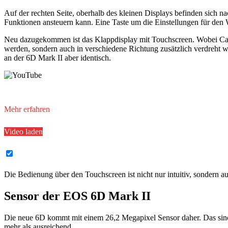
Auf der rechten Seite, oberhalb des kleinen Displays befinden sich na
Funktionen ansteuern kann. Eine Taste um die Einstellungen für den W
Neu dazugekommen ist das Klappdisplay mit Touchscreen. Wobei Cano
werden, sondern auch in verschiedene Richtung zusätzlich verdreht w
an der 6D Mark II aber identisch.
Mit dem Laden des Videos akzeptierst Du die Datenschutzerklärung
Mehr erfahren
Video laden
YouTube immer entsperren
Die Bedienung über den Touchscreen ist nicht nur intuitiv, sondern auc
Sensor der EOS 6D Mark II
Die neue 6D kommt mit einem 26,2 Megapixel Sensor daher. Das sin
mehr als ausreichend.