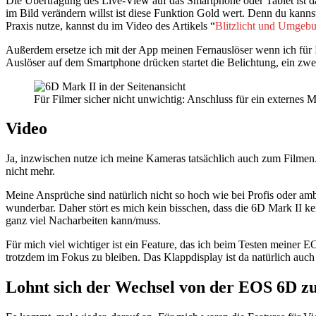
Die Übertragung des Live-View auf das Smartphone oder Tablet ist da
im Bild verändern willst ist diese Funktion Gold wert. Denn du kann
Praxis nutze, kannst du im Video des Artikels “
Blitzlicht und Umgebu
Außerdem ersetze ich mit der App meinen Fernauslöser wenn ich für
Auslöser auf dem Smartphone drücken startet die Belichtung, ein zwei
Für Filmer sicher nicht unwichtig: Anschluss für ein externe
Video
Ja, inzwischen nutze ich meine Kameras tatsächlich auch zum Filmen.
nicht mehr.
Meine Ansprüche sind natürlich nicht so hoch wie bei Profis oder amb
wunderbar. Daher stört es mich kein bisschen, dass die 6D Mark II 
ganz viel Nacharbeiten kann/muss.
Für mich viel wichtiger ist ein Feature, das ich beim Testen meine
trotzdem im Fokus zu bleiben. Das Klappdisplay ist da natürlich auch 
Lohnt sich der Wechsel von der EOS 6D z