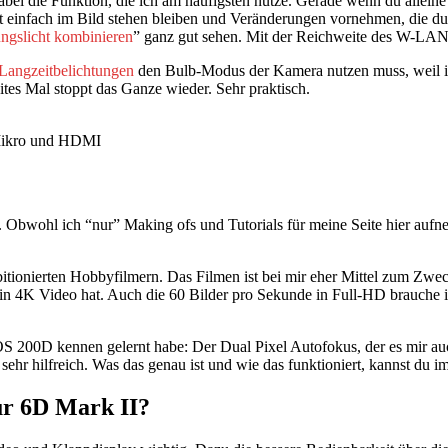
bei die Funktion, die ich am häufigsten nutze. Gerade wenn du alleine 
st einfach im Bild stehen bleiben und Veränderungen vornehmen, die du
ngslicht kombinieren
” ganz gut sehen. Mit der Reichweite des W-LANs
Langzeitbelichtungen
den Bulb-Modus der Kamera nutzen muss, weil ich
tes Mal stoppt das Ganze wieder. Sehr praktisch.
s Mikro und HDMI
 Obwohl ich “nur” Making ofs und Tutorials für meine Seite hier aufne
itionierten Hobbyfilmern. Das Filmen ist bei mir eher Mittel zum Zweck
kein 4K Video hat. Auch die 60 Bilder pro Sekunde in Full-HD brauche
r EOS 200D kennen gelernt habe: Der Dual Pixel Autofokus, der es mir
sehr hilfreich. Was das genau ist und wie das funktioniert, kannst du i
ur 6D Mark II?