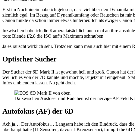
Erst im Nachhinein habe ich gelesen, dass viel über den Dynamikumfan
ziemlich egal. Im Bezug auf Dynamikumfang oder Rauschen ist mir bish
Canon hinkte da schon immer etwas hinterher. Ich als ewiger Canon-N
Inzwischen habe ich die Kamera tatsächlich auch mal an ihre absolut
trotz Blende f/2,8 die ISO auf’s Maximum schrauben.
Ja es rauscht wirklich sehr. Trotzdem kann man auch hier mit einem 
Optischer Sucher
Der Sucher der 6D Mark II ist gewohnt hell und groß. Canon hat d
weil ich es von der 7D kannte und mochte, ist jetzt mit eingebaut: St
Infos einblenden lassen. Na geht doch.
Da zwischen Auslöser und Rädchen ist der nervige AF-Feld K
Autofokus (AF) der 6D
Ach ja… Der Autofokus… Langsam habe ich den Eindruck, dass die 
überhaupt hatte (11 Sensoren, davon 1 Kreuzsensor), trumpft die 6D 