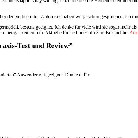
deo und Klappdisplay wichtig. Dazu die bessere Bedienbarkeit über die
 den verbesserten Autofokus haben wir ja schon gesprochen. Da musst 
germodell, bestens geeignet. Ich denke für viele wird sie sogar mehr a
ch hier gar keinen rein. Aktuelle Preise findest du zum Beispiel bei
Ama
axis-Test und Review”
onierten” Anwender gut geeignet. Danke dafür.