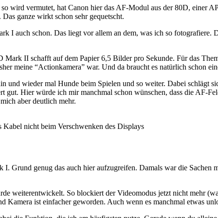
gs, so wird vermutet, hat Canon hier das AF-Modul aus der 80D, einer 
 Das ganze wirkt schon sehr gequetscht.
k I auch schon. Das liegt vor allem an dem, was ich so fotografiere. D
D Mark II schafft auf dem Papier 6,5 Bilder pro Sekunde. Für das Them
isher meine “Actionkamera” war. Und da braucht es natürlich schon ein
h hin und wieder mal Hunde beim Spielen und so weiter. Dabei schlägt s
ert gut. Hier würde ich mir manchmal schon wünschen, dass die AF-Feld
mich aber deutlich mehr.
das Kabel nicht beim Verschwenken des Displays
. Grund genug das auch hier aufzugreifen. Damals war die Sachen mi
rde weiterentwickelt. So blockiert der Videomodus jetzt nicht mehr 
nd Kamera ist einfacher geworden. Auch wenn es manchmal etwas unlog