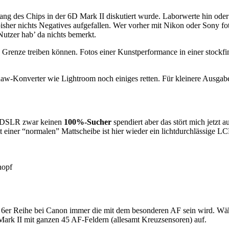
g des Chips in der 6D Mark II diskutiert wurde. Laborwerte hin oder h
er nichts Negatives aufgefallen. Wer vorher mit Nikon oder Sony fotog
utzer hab’ da nichts bemerkt.
e Grenze treiben können. Fotos einer Kunstperformance in einer stock
Raw-Konverter wie Lightroom noch einiges retten. Für kleinere Ausgab
er DSLR zwar keinen
100%-Sucher
spendiert aber das stört mich jetzt 
att einer “normalen” Mattscheibe ist hier wieder ein lichtdurchlässige L
nopf
6er Reihe bei Canon immer die mit dem besonderen AF sein wird. Wä
Mark II mit ganzen 45 AF-Feldern (allesamt Kreuzsensoren) auf.