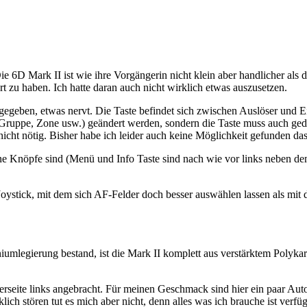
Die 6D Mark II ist wie ihre Vorgängerin nicht klein aber handlicher a
t zu haben. Ich hatte daran auch nicht wirklich etwas auszusetzen.
eben, etwas nervt. Die Taste befindet sich zwischen Auslöser und Eins
d, Gruppe, Zone usw.) geändert werden, sondern die Taste muss auch g
nicht nötig. Bisher habe ich leider auch keine Möglichkeit gefunden d
ne Knöpfe sind (Menü und Info Taste sind nach wie vor links neben de
Joystick, mit dem sich AF-Felder doch besser auswählen lassen als mit
mlegierung bestand, ist die Mark II komplett aus verstärktem Polykar
seite links angebracht. Für meinen Geschmack sind hier ein paar Autom
lich stören tut es mich aber nicht, denn alles was ich brauche ist verf