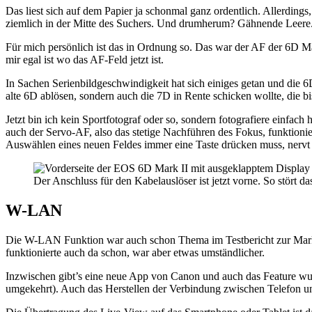
Das liest sich auf dem Papier ja schonmal ganz ordentlich. Allerdin
ziemlich in der Mitte des Suchers. Und drumherum? Gähnende Leere.
Für mich persönlich ist das in Ordnung so. Das war der AF der 6D Mar
mir egal ist wo das AF-Feld jetzt ist.
In Sachen Serienbildgeschwindigkeit hat sich einiges getan und die 6
alte 6D ablösen, sondern auch die 7D in Rente schicken wollte, die b
Jetzt bin ich kein Sportfotograf oder so, sondern fotografiere einfac
auch der Servo-AF, also das stetige Nachführen des Fokus, funktioni
Auswählen eines neuen Feldes immer eine Taste drücken muss, nervt 
Der Anschluss für den Kabelauslöser ist jetzt vorne. So stört 
W-LAN
Die W-LAN Funktion war auch schon Thema im Testbericht zur Mark I
funktionierte auch da schon, war aber etwas umständlicher.
Inzwischen gibt’s eine neue App von Canon und auch das Feature wu
umgekehrt). Auch das Herstellen der Verbindung zwischen Telefon u