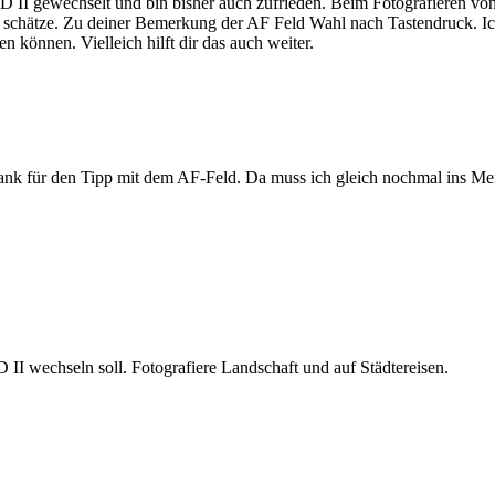
6D II gewechselt und bin bisher auch zufrieden. Beim Fotografieren 
oft schätze. Zu deiner Bemerkung der AF Feld Wahl nach Tastendruck. Ic
 können. Vielleich hilft dir das auch weiter.
n Dank für den Tipp mit dem AF-Feld. Da muss ich gleich nochmal ins M
II wechseln soll. Fotografiere Landschaft und auf Städtereisen.