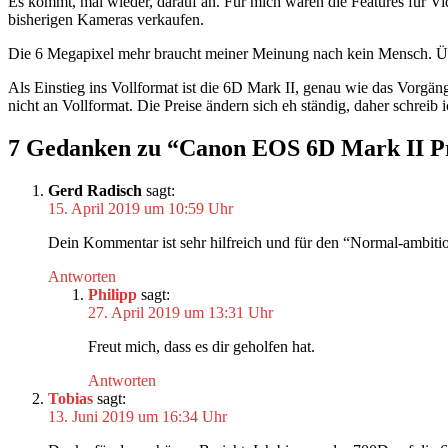
Es kommt, mal wieder, darauf an. Für mich waren die Features für Vi
bisherigen Kameras verkaufen.
Die 6 Megapixel mehr braucht meiner Meinung nach kein Mensch. Über
Als Einstieg ins Vollformat ist die 6D Mark II, genau wie das Vorgän
nicht an Vollformat. Die Preise ändern sich eh ständig, daher schreib i
7 Gedanken zu “Canon EOS 6D Mark II Pr
Gerd Radisch
sagt:
15. April 2019 um 10:59 Uhr
Dein Kommentar ist sehr hilfreich und für den “Normal-ambiti
Antworten
Philipp
sagt:
27. April 2019 um 13:31 Uhr
Freut mich, dass es dir geholfen hat.
Antworten
Tobias
sagt:
13. Juni 2019 um 16:34 Uhr