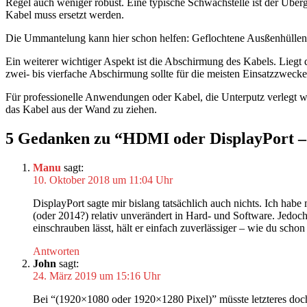
Regel auch weniger robust. Eine typische Schwachstelle ist der Übe
Kabel muss ersetzt werden.
Die Ummantelung kann hier schon helfen: Geflochtene Ausßenhüllen 
Ein weiterer wichtiger Aspekt ist die Abschirmung des Kabels. Lieg
zwei- bis vierfache Abschirmung sollte für die meisten Einsatzzwecke
Für professionelle Anwendungen oder Kabel, die Unterputz verlegt we
das Kabel aus der Wand zu ziehen.
5 Gedanken zu “HDMI oder DisplayPort – w
Manu
sagt:
10. Oktober 2018 um 11:04 Uhr
DisplayPort sagte mir bislang tatsächlich auch nichts. Ich ha
(oder 2014?) relativ unverändert in Hard- und Software. Jedo
einschrauben lässt, hält er einfach zuverlässiger – wie du scho
Antworten
John
sagt:
24. März 2019 um 15:16 Uhr
Bei “(1920×1080 oder 1920×1280 Pixel)” müsste letzteres doc