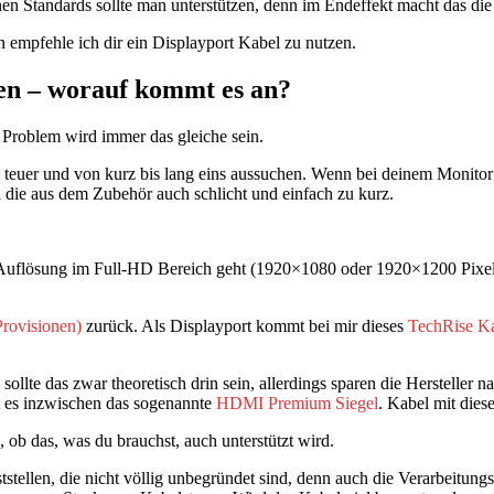
en Standards sollte man unterstützen, denn im Endeffekt macht das die 
 empfehle ich dir ein Displayport Kabel zu nutzen.
en – worauf kommt es an?
 Problem wird immer das gleiche sein.
s teuer und von kurz bis lang eins aussuchen. Wenn bei deinem Monitor 
d die aus dem Zubehör auch schlicht und einfach zu kurz.
um Auflösung im Full-HD Bereich geht (1920×1080 oder 1920×1200 Pixel
zurück. Als Displayport kommt bei mir dieses
TechRise K
 das zwar theoretisch drin sein, allerdings sparen die Hersteller nat
bt es inzwischen das sogenannte
HDMI Premium Siegel
. Kabel mit die
ob das, was du brauchst, auch unterstützt wird.
tellen, die nicht völlig unbegründet sind, denn auch die Verarbeitungsq