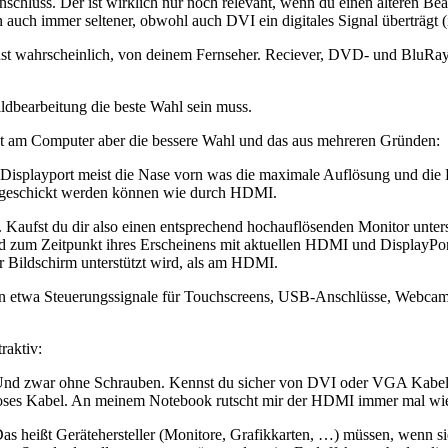
nschluss. Der ist wirklich nur noch relevant, wenn du einen älteren B
en auch immer seltener, obwohl auch DVI ein digitales Signal überträ
st wahrscheinlich, von deinem Fernseher. Reciever, DVD- und BluRa
dbearbeitung die beste Wahl sein muss.
am Computer aber die bessere Wahl und das aus mehreren Gründen:
isplayport meist die Nase vorn was die maximale Auflösung und die Bild
hgeschickt werden können wie durch HDMI.
Kaufst du dir also einen entsprechend hochauflösenden Monitor unterstü
 zum Zeitpunkt ihres Erscheinens mit aktuellen HDMI und DisplayPorts 
r Bildschirm unterstützt wird, als am HDMI.
den etwa Steuerungssignale für Touchscreens, USB-Anschlüsse, Webca
raktiv:
n. Und zwar ohne Schrauben. Kennst du sicher von DVI oder VGA Kabeln
ein loses Kabel. An meinem Notebook rutscht mir der HDMI immer mal wied
t. Das heißt Gerätehersteller (Monitore, Grafikkarten, …) müssen, wen