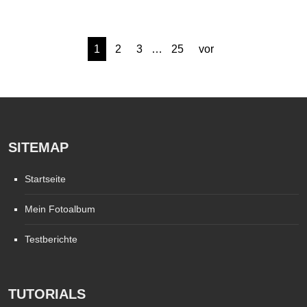
Beitragsnavigation
1
2
3
…
25
vor
SITEMAP
Startseite
Mein Fotoalbum
Testberichte
TUTORIALS